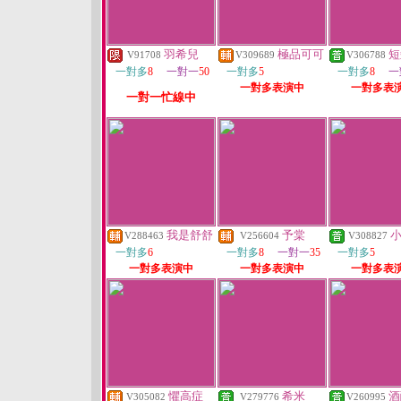
羽希兒
極品可可
短
V91708
V309689
V306788
一對多
8
一對一
50
一對多
5
一對多
8
一
一對多表演中
一對多表
一對一忙線中
我是舒舒
予棠
V288463
V256604
V308827
一對多
6
一對多
8
一對一
35
一對多
5
一對多表演中
一對多表演中
一對多表
懼高症
希米
酒
V305082
V279776
V260995