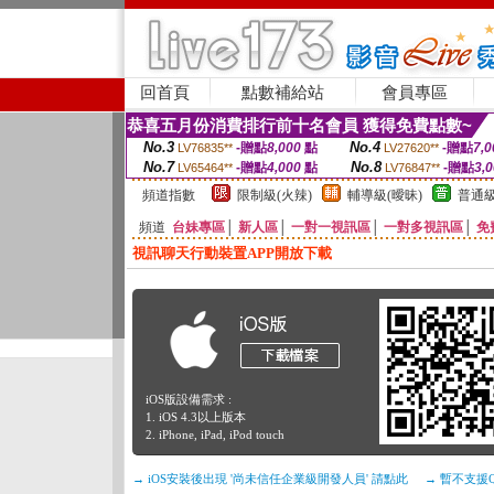
回首頁
點數補給站
會員專區
恭喜五月份消費排行前十名會員 獲得免費點數~
No.3
No.4
-贈點
8,000
點
-贈點
7,0
LV76835**
LV27620**
No.7
No.8
-贈點
4,000
點
-贈點
3,
LV65464**
LV76847**
頻道指數
限制級(火辣)
輔導級(曖昧)
普通級
頻道
台妹專區
│
新人區
│
一對一視訊區
│
一對多視訊區
│
免
視訊聊天行動裝置APP開放下載
iOS版設備需求 :
1. iOS 4.3以上版本
2. iPhone, iPad, iPod touch
→ iOS安裝後出現 '尚未信任企業級開發人員' 請點此
→ 暫不支援