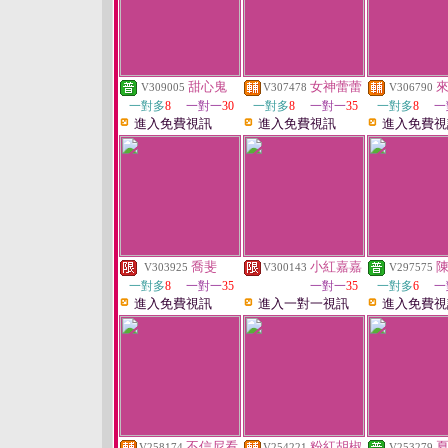
甜心鬼
女神蕾蕾
V309005
V307478
V306790
一對多
8
一對一
30
一對多
8
一對一
35
一對多
8
一
進入免費視訊
進入免費視訊
進入免費視
喬斐
小紅嘉嘉
V303925
V300143
V297575
一對多
8
一對一
35
一對一
35
一對多
6
一
進入免費視訊
進入一對一視訊
進入免費視
不信尼看
粉紅胡椒
V258174
V254221
V253279