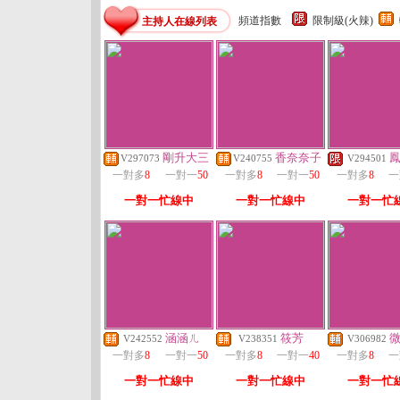
頻道指數
限制級(火辣)
主持人在線列表
剛升大三
香奈奈子
V297073
V240755
V294501
一對多
8
一對一
50
一對多
8
一對一
50
一對多
8
一
一對一忙線中
一對一忙線中
一對一忙
涵涵ㄦ
筱芳
V242552
V238351
V306982
一對多
8
一對一
50
一對多
8
一對一
40
一對多
8
一
一對一忙線中
一對一忙線中
一對一忙